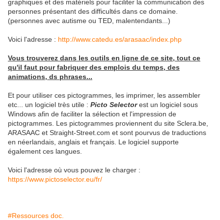
graphiques et des matériels pour faciliter la communication des
personnes présentant des difficultés dans ce domaine.
(personnes avec autisme ou TED, malentendants...)
Voici l'adresse :
http://www.catedu.es/arasaac/index.php
Vous trouverez dans les outils en ligne de ce site, tout ce
qu'il faut pour fabriquer des emplois du temps, des
animations, ds phrases...
Et pour utiliser ces pictogrammes, les imprimer, les assembler
etc... un logiciel très utile :
Picto Selector
est un logiciel sous
Windows afin de faciliter la sélection et l'impression de
pictogrammes. Les pictogrammes proviennent du site Sclera.be,
ARASAAC et Straight-Street.com et sont pourvus de traductions
en néerlandais, anglais et français. Le logiciel supporte
également ces langues.
Voici l'adresse où vous pouvez le charger :
https://www.pictoselector.eu/fr/
#Ressources doc.