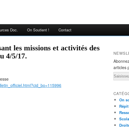
urces Doc.
On Soutient !
Contact
ant les missions et activités des
NEWSL
u 4/5/17.
Abonnez
articles 
Email
resse
lletin_officiel.html?cid_bo=115996
CATÉG
On so
Répit
Ress
Scola
Droit