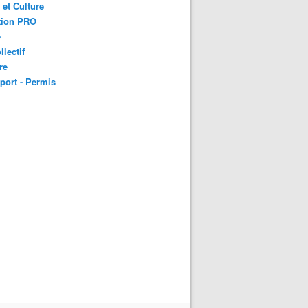
 et Culture
tion PRO
é
llectif
re
port - Permis