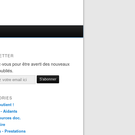
ETTER
-vous pour être averti des nouveaux
publiés.
ORIES
utient !
 - Aidants
ources doc.
ire
s - Prestations