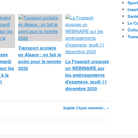
Sport
Inser
Sant
Le Co
Cultu
Trans
Transport scolaire
aire
en Alsace : on fait le
mardi
point pour la rentrée
La Fnaseph propose
sur les
2026
un WEBINAIRE sur
 à la
les aménagements
)
d'examens, jeudi 11
décembre 2025
Sophie Cluzel nommée... »