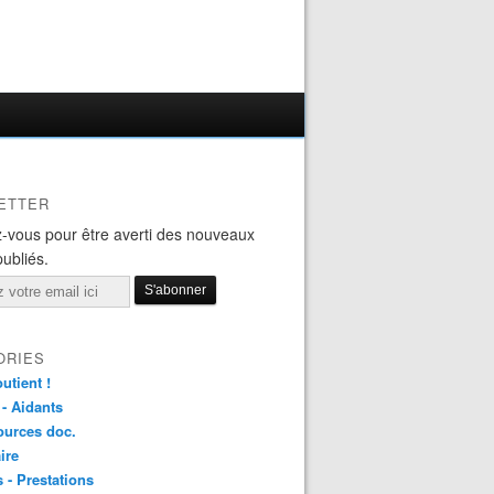
ETTER
-vous pour être averti des nouveaux
publiés.
ORIES
utient !
 - Aidants
ources doc.
ire
s - Prestations