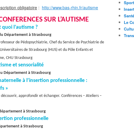
Sport
cription obligatoire
:
http://www.bas-rhin.fr/autisme
Inser
Sant
 CONFERENCES SUR L’AUTISME
Le Co
t quoi l’autisme ?
Cultu
 du Département à Strasbourg
Trans
fesseur de Pédopsychiatrie, Chef du Service de Psychiatrie de
 Universitaires de Strasbourg (HUS) et du Pôle Enfants et
sme, CHU Strasbourg
isme et sensorialité
 du Département à Strasbourg
aternelle à l’insertion professionnelle :
fs »
 découvrir, approfondir et échanger. Conférences – Ateliers –
 département à Strasbourg
ertion professionnelle
Département à Strasbourg