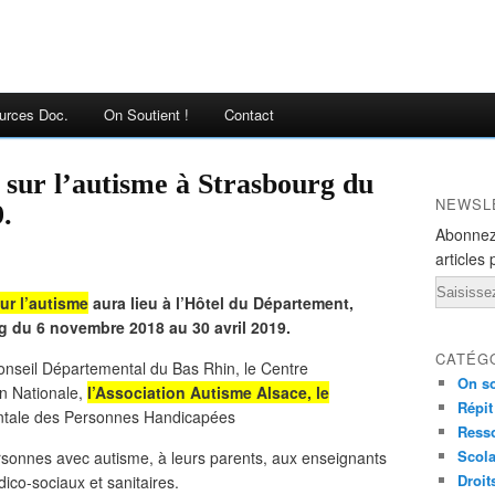
urces Doc.
On Soutient !
Contact
 sur l’autisme à Strasbourg du
NEWSL
.
Abonnez
articles 
Email
ur l’autisme
aura lieu à l’Hôtel du Département,
g du 6 novembre 2018 au 30 avril 2019.
CATÉG
onseil Départemental du Bas Rhin, le Centre
On so
n Nationale,
l’Association Autisme Alsace, le
Répit
ntale des Personnes Handicapées
Ress
Scola
sonnes avec autisme, à leurs parents, aux enseignants
Droit
ico-sociaux et sanitaires.