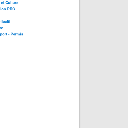
 et Culture
tion PRO
é
llectif
re
port - Permis