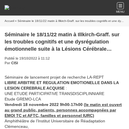
MENU
Accueil
» Séminaire le 18/11/22 matin à Illkirch-Graff. sur les troubles cognitifs et une dysrégulation émotionnelle suite à la Lésions Cérébrale Acquis.
Séminaire le 18/11/22 matin à Illkirch-Graff. sur
les troubles cognitifs et une dysrégulation
émotionnelle suite à la Lésions Cérébrale
Acquis.
Publié le 19/10/2022 à 11:12
Par
CISI
Séminaire de lancement projet de recherche LA-REPT
LIBRE ARBITRE ET REGULATION EMOTIONELLE DANS LA
LESION CEREBRALE ACQUISE
:
UNE ETUDE PARTICIPATIVE TRANSDISCIPLINNIARE
Etude GREMO-LCA
Vendredi 18 novembre 2022 9h00-17h00 (
le matin est ouvert
au grand public, patients, personnes accompagnées par
EMOI TC et AFTC, familles et personnel IURC)
Amphithéâtre de l’Institut Universitaire de Réadaptation
Clémenceau,