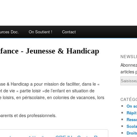
urces Doc.
On Soutient !
Contact
fance - Jeunesse & Handicap
NEWSL
Abonnez
articles 
Email
 & Handicap a pour mission de faciliter, dans le «
t de vie « partie loisir »de l’enfant en situation de
loisirs, en périscolaire, en colonies de vacances, lors
CATÉG
On so
Répit
 parents et des professionnels.
Ress
Scola
Droit