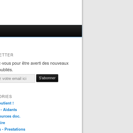
ETTER
-vous pour être averti des nouveaux
publiés.
ORIES
utient !
 - Aidants
ources doc.
ire
s - Prestations