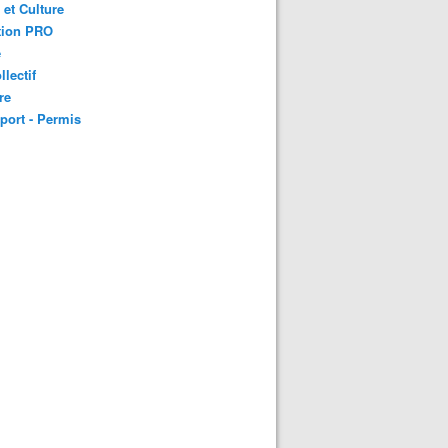
 et Culture
tion PRO
é
llectif
re
port - Permis