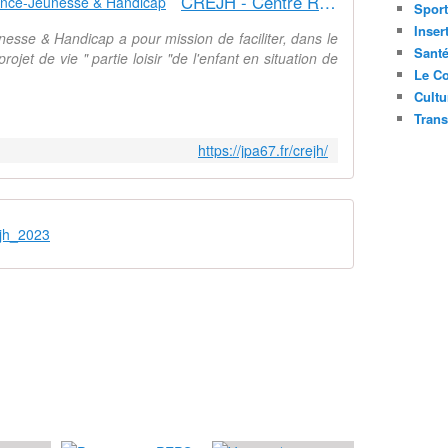
CREJH - Centre Ressources Enfance-Jeunesse & Handicap
Sport
Inser
sse & Handicap a pour mission de faciliter, dans le
Sant
projet de vie " partie loisir "de l'enfant en situation de
Le Co
Cultu
Trans
https://jpa67.fr/crejh/
ejh_2023