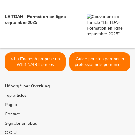
LE TDAH - Formation en ligne
septembre 2025
< La Fnaseph propose un
Guide pour les parents et
WEBINAIRE sur les
professionnels pour mieux
aménagements d'examens,
accompagner les enfants
jeudi 11 décembre 2025
avec TND (autisme,
troubles DYS, TDAH, TDI) >
Hébergé par Overblog
Top articles
Pages
Contact
Signaler un abus
C.G.U.