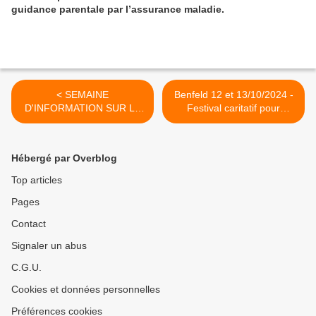
guidance parentale par l’assurance maladie.
< SEMAINE
Benfeld 12 et 13/10/2024 -
D'INFORMATION SUR LA
Festival caritatif pour
SANTE MENTALE - SISM -
l'association Strümpell-
du 7 au 20 octobre
Lorrain >
Hébergé par Overblog
Top articles
Pages
Contact
Signaler un abus
C.G.U.
Cookies et données personnelles
Préférences cookies