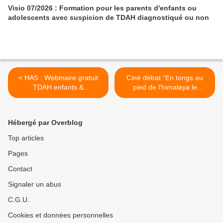
Visio 07/2026 : Formation pour les parents d'enfants ou
adolescents avec suspicion de TDAH diagnostiqué ou non
< HAS : Webinaire gratuit
Ciné débat "En tongs au
TDAH enfants &
pied de l'himalaya le
adolescents : comment
29/11/24 au Vox Strasbourg
diagnostiquer et
avec Autisme Alsace >
accompagner ?
Hébergé par Overblog
Top articles
Pages
Contact
Signaler un abus
C.G.U.
Cookies et données personnelles