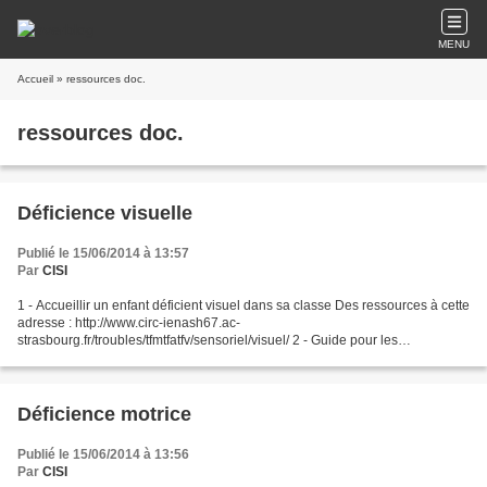
MENU
Accueil
» ressources doc.
ressources doc.
Déficience visuelle
Publié le 15/06/2014 à 13:57
Par
CISI
1 - Accueillir un enfant déficient visuel dans sa classe Des ressources à cette
adresse : http://www.circ-ienash67.ac-
strasbourg.fr/troubles/tfmtfatfv/sensoriel/visuel/ 2 - Guide pour les
enseignants qui accueillent un élève présentant une déficience...
Déficience motrice
Publié le 15/06/2014 à 13:56
Par
CISI