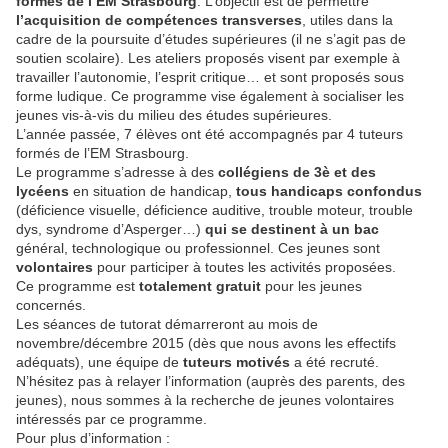
formés de l’EM Strasbourg
. L’objectif est de permettre
l’acquisition de compétences transverses
, utiles dans la
cadre de la poursuite d’études supérieures (il ne s’agit pas de
soutien scolaire). Les ateliers proposés visent par exemple à
travailler l’autonomie, l’esprit critique… et sont proposés sous
forme ludique. Ce programme vise également à socialiser les
jeunes vis-à-vis du milieu des études supérieures.
L’année passée, 7 élèves ont été accompagnés par 4 tuteurs
formés de l’EM Strasbourg.
Le programme s’adresse à des
collégiens de 3è et des
lycéens
en situation de handicap,
tous handicaps confondus
(déficience visuelle, déficience auditive, trouble moteur, trouble
dys, syndrome d’Asperger…)
qui se destinent à un bac
général, technologique ou professionnel. Ces jeunes sont
volontaires
pour participer à toutes les activités proposées.
Ce programme est
totalement gratuit
pour les jeunes
concernés.
Les séances de tutorat démarreront au mois de
novembre/décembre 2015 (dès que nous avons les effectifs
adéquats), une équipe de
tuteurs motivés
a été recruté.
N’hésitez pas à relayer l’information (auprès des parents, des
jeunes), nous sommes à la recherche de jeunes volontaires
intéressés par ce programme.
Pour plus d’information :