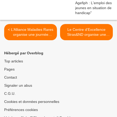
< L’Alliance Maladies Rares
Le Centre d’Excellence
organise une journée
Stras&ND organise une
d’information à destination
conférence le jeudi 9
exclusive des associations,
décembre 2021 à 19h00
des malades et de leurs
dédiée aux
Hébergé par Overblog
familles le 25 septembre
familles/personnes
2021, au CIARUS, 7 rue
concernées/associations >
Top articles
Finkmatt à Strasbourg, en
Pages
présentiel
Contact
Signaler un abus
C.G.U.
Cookies et données personnelles
Préférences cookies