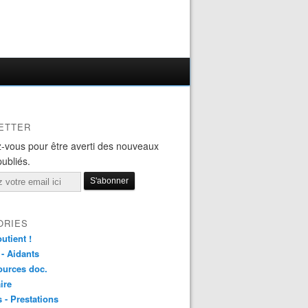
ETTER
-vous pour être averti des nouveaux
publiés.
ORIES
utient !
 - Aidants
ources doc.
ire
s - Prestations