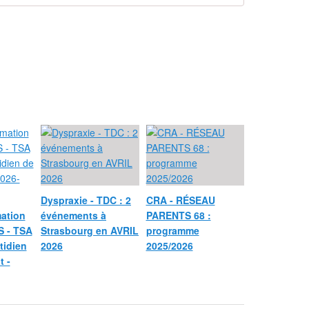
Dyspraxie - TDC : 2
CRA - RÉSEAU
mation
événements à
PARENTS 68 :
 - TSA
Strasbourg en AVRIL
programme
tidien
2026
2025/2026
t -