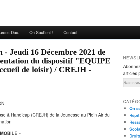
urces Doc.
On Soutient !
Contact
n - Jeudi 16 Décembre 2021 de
NEWSL
ésentation du dispositif "EQUIPE
Abonnez
ueil de loisir) / CREJH -
articles 
Email
CATÉG
ON
On so
se & Handicap (CREJH) de la Jeunesse au Plein Air du
Répit
mation
Ress
Scola
E MOBILE »
Droit