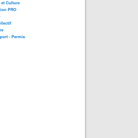
 et Culture
tion PRO
é
llectif
re
port - Permis