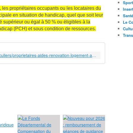
Sport
, les propriétaires occupants ou les locataires du
Inser
cipale en situation de handicap, quel que soit leur
Sant
té supérieur ou égal à 50 % ou éligibles à la
Le Co
Cultu
dicap (PCH) et sous condition de ressources.
Trans
https://www.economie.gouv.fr/particuliers/proprietaires-aides-renovation-logement-anah