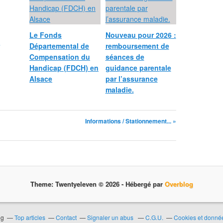
Le Fonds
Nouveau pour 2026 :
Départemental de
remboursement de
Compensation du
séances de
Handicap (FDCH) en
guidance parentale
Alsace
par l’assurance
maladie.
Informations / Stationnement... »
Theme: Twentyeleven © 2026 -
Hébergé par
Overblog
og
Top articles
Contact
Signaler un abus
C.G.U.
Cookies et donné