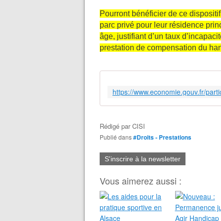
Pourront bénéficier de ce dispositif
parc privé pour leur résidence prin
âge, justifiant d’un taux d’incapaci
prestation de compensation du han
Rédigé par
CISI
Publié dans
#Droits - Prestations
S'inscrire à la newsletter
Vous aimerez aussi :