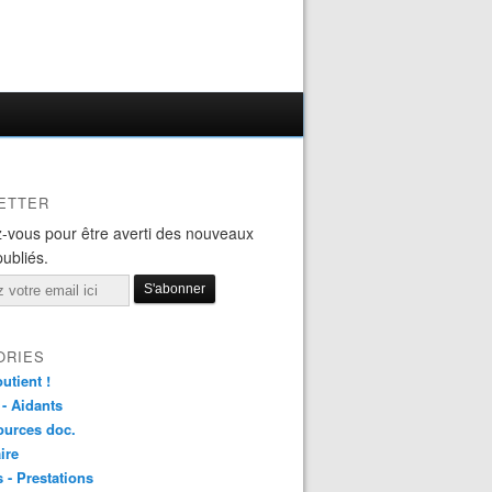
ETTER
-vous pour être averti des nouveaux
publiés.
ORIES
utient !
 - Aidants
ources doc.
ire
s - Prestations