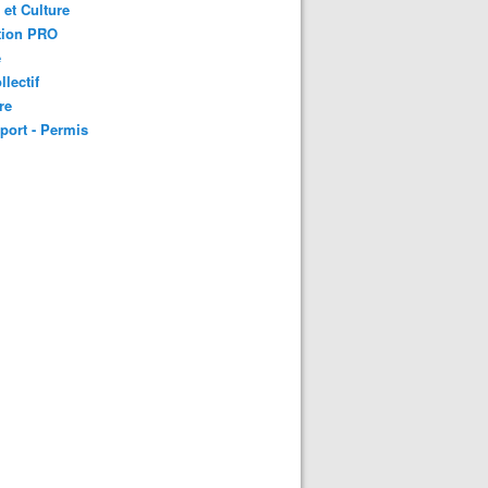
 et Culture
tion PRO
é
llectif
re
port - Permis