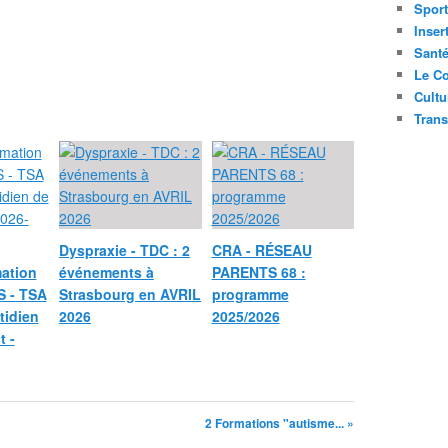
Sport
Inser
Sant
Le Co
Cultu
Trans
Dyspraxie - TDC : 2
CRA - RÉSEAU
mation
événements à
PARENTS 68 :
 - TSA
Strasbourg en AVRIL
programme
tidien
2026
2025/2026
t -
2 Formations "autisme... »