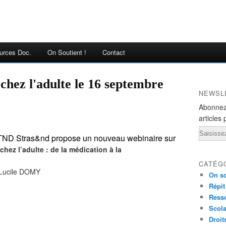
urces Doc.
On Soutient !
Contact
hez l'adulte le 16 septembre
NEWSL
Abonnez
articles 
Email
t TND Stras&nd propose un nouveau webinaire sur
hez l’adulte : de la médication à la
CATÉG
 Lucile DOMY
On so
Répit
Ress
Scola
Droit