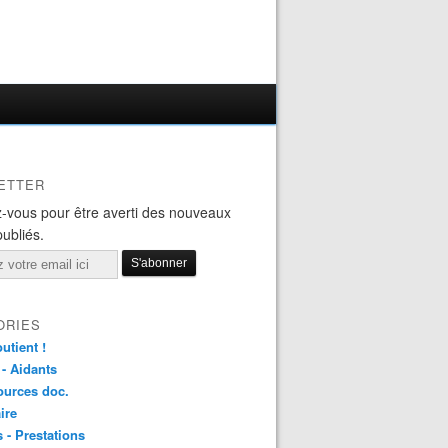
ETTER
-vous pour être averti des nouveaux
publiés.
ORIES
utient !
 - Aidants
ources doc.
ire
s - Prestations