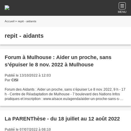
MENU
Accueil
» repit - aidants
repit - aidants
Forum à Mulhouse : Aider un proche, sans
s’épuiser le 8 nov. 2022 à Mulhouse
Publié le 13/10/2022 à 12:03
Par
CISI
Forum des Aidants : Aider un proche, sans s’épuiser Le 8 nov. 2022, 9 h - 17
h - Centre de Réadaptation de Mulhouse - 7 boulevard des Nations Infos
pratiques et inscription : www.alsace.eu/agenda/aider-un-proche-sans-s-
epuiser Contact : 03.89.30.67.83...
La PARENThèse - du 18 juillet au 12 août 2022
Publié le 07/07/2022 à 08:10