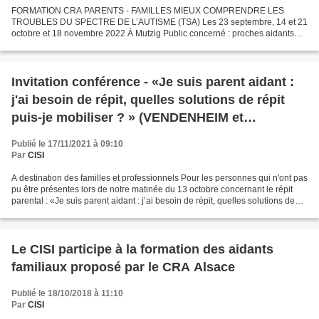
FORMATION CRA PARENTS - FAMILLES MIEUX COMPRENDRE LES
TROUBLES DU SPECTRE DE L’AUTISME (TSA) Les 23 septembre, 14 et 21
octobre et 18 novembre 2022 À Mutzig Public concerné : proches aidants
d’enfants ou adolescents avec TSA (parents, fratrie, grands-parents,...
Invitation conférence - «Je suis parent aidant :
j'ai besoin de répit, quelles solutions de répit
puis-je mobiliser ? » (VENDENHEIM et
OBERHOFFEN SUR MODER/ CREJH-JPA67
Publié le 17/11/2021 à 09:10
Par
CISI
A destination des familles et professionnels Pour les personnes qui n'ont pas
pu être présentes lors de notre matinée du 13 octobre concernant le répit
parental : «Je suis parent aidant : j’ai besoin de répit, quelles solutions de
répit puis-je mobiliser...
Le CISI participe à la formation des aidants
familiaux proposé par le CRA Alsace
Publié le 18/10/2018 à 11:10
Par
CISI