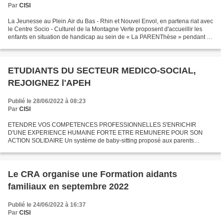
Par
CISI
La Jeunesse au Plein Air du Bas - Rhin et Nouvel Envol, en partena riat avec
le Centre Socio - Culturel de la Montagne Verte proposent d'accueillir les
enfants en situation de handicap au sein de « La PARENThèse » pendant 4
semaines sur les vacances d...
ETUDIANTS DU SECTEUR MEDICO-SOCIAL,
REJOIGNEZ l'APEH
Publié le 28/06/2022 à 08:23
Par
CISI
ETENDRE VOS COMPETENCES PROFESSIONNELLES S'ENRICHIR
D'UNE EXPERIENCE HUMAINE FORTE ETRE REMUNERE POUR SON
ACTION SOLIDAIRE Un système de baby-sitting proposé aux parents
d'enfants, de tous âges, en situation de handicap. Contactez-nous :
respirsitting@gmail.com...
Le CRA organise une Formation aidants
familiaux en septembre 2022
Publié le 24/06/2022 à 16:37
Par
CISI