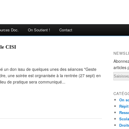
urces Doc.
On Soutient !
Contact
 le CISI
NEWSL
Abonnez
articles 
tué un don issu de quelques unes des séances "Geste
Email
dre, une soirée est orgnanisée à la rentrée (27 sept) en
 lieu de pratique sera communiqué...
CATÉG
On so
Répit
Ress
Scola
Droit