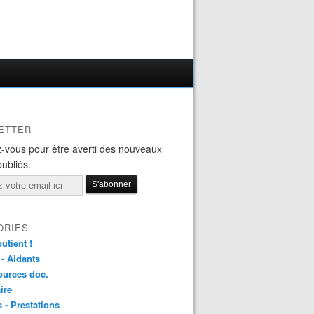
ETTER
-vous pour être averti des nouveaux
publiés.
ORIES
utient !
 - Aidants
ources doc.
ire
s - Prestations