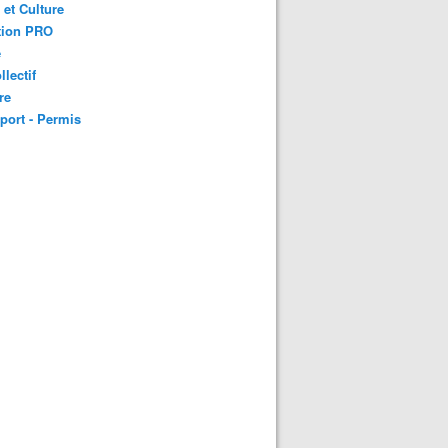
 et Culture
tion PRO
é
llectif
re
port - Permis