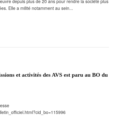
vre depuis plus de 20 ans pour rendre la société plus
es. Elle a milité notamment au sein...
issions et activités des AVS est paru au BO du
resse
lletin_officiel.html?cid_bo=115996