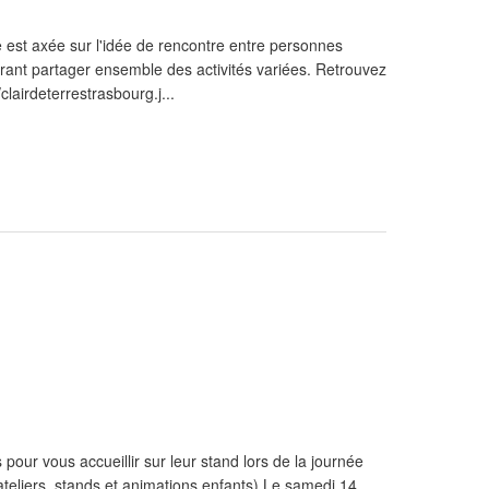
re est axée sur l'idée de rencontre entre personnes
rant partager ensemble des activités variées. Retrouvez
/clairdeterrestrasbourg.j...
our vous accueillir sur leur stand lors de la journée
teliers, stands et animations enfants) Le samedi 14