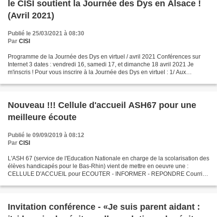
le CISI soutient la Journée des Dys en Alsace !
(Avril 2021)
Publié le 25/03/2021 à 08:30
Par
CISI
Programme de la Journée des Dys en virtuel / avril 2021 Conférences sur
Internet 3 dates : vendredi 16, samedi 17, et dimanche 18 avril 2021 Je
m'inscris ! Pour vous inscrire à la Journée des Dys en virtuel : 1/ Aux
conférences en ligne, et témoignages...
Nouveau !!! Cellule d'accueil ASH67 pour une
meilleure écoute
Publié le 09/09/2019 à 08:12
Par
CISI
L'ASH 67 (service de l'Education Nationale en charge de la scolarisation des
élèves handicapés pour le Bas-Rhin) vient de mettre en oeuvre une :
CELLULE D'ACCUEIL pour ECOUTER - INFORMER - REPONDRE Courriel
: cellule.accueil.ecoleinclusive67@ac-strasbourg.fr...
Invitation conférence - «Je suis parent aidant :