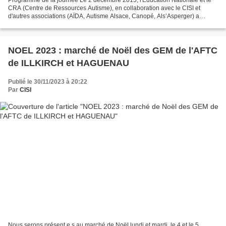
Programme de la journée Le 2 décembre 2015, l'Education Nationale et le
CRA (Centre de Ressources Autisme), en collaboration avec le CISI et
d'autres associations (AÏDA, Autisme Alsace, Canopé, Als’Asperger) a
organisé une journée d'études sur l'Autisme...
NOEL 2023 : marché de Noël des GEM de l'AFTC
de ILLKIRCH et HAGUENAU
Publié le 30/11/2023 à 20:22
Par
CISI
Nous serons présent.e.s au marché de Noël lundi et mardi, le 4 et le 5